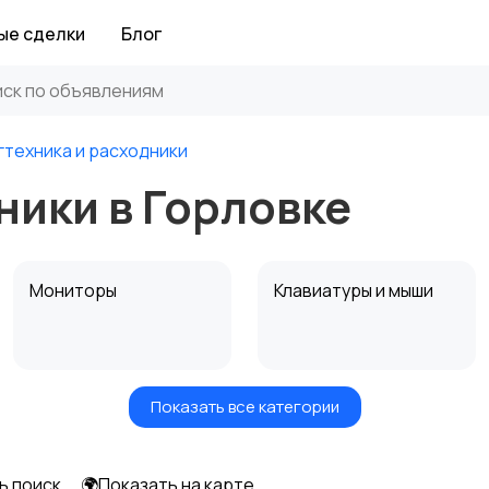
ые сделки
Блог
гтехника и расходники
ники в Горловке
Мониторы
Клавиатуры и мыши
Показать все категории
Программное
Рули, джойстики,
обеспечение
геймпады
ь поиск
🌍Показать на карте