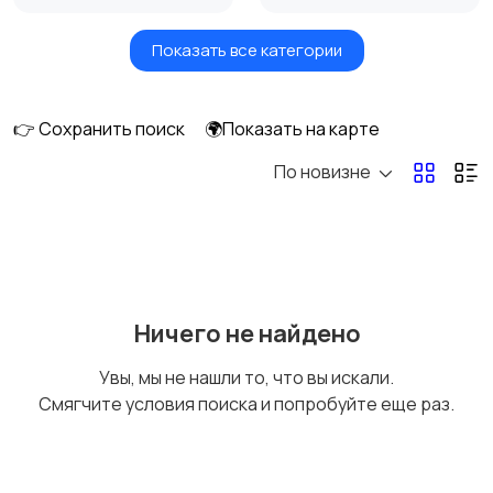
Показать все категории
Мониторы
Клавиатуры и мыши
👉 Сохранить поиск
🌍Показать на карте
По новизне
Оргтехника и
Сетевое
расходники
оборудование
Мультимедиа
Накопители данных и
Ничего не найдено
картридеры
Увы, мы не нашли то, что вы искали.
Смягчите условия поиска и попробуйте еще раз.
Программное
Рули, джойстики,
обеспечение
геймпады