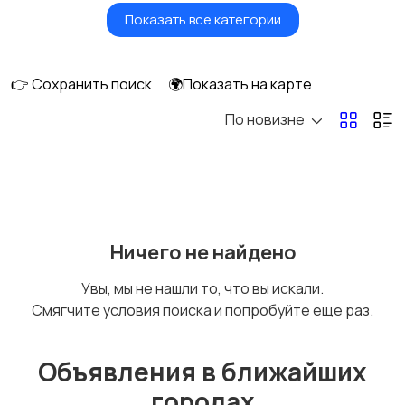
Показать все категории
Умные часы и
Стационарные
браслеты
телефоны
👉 Сохранить поиск
🌍Показать на карте
По новизне
Рации и спутниковые
Запчасти
телефоны
Внешние
Аксессуары
Ничего не найдено
аккумуляторы
Увы, мы не нашли то, что вы искали.
Смягчите условия поиска и попробуйте еще раз.
Объявления в ближайших
городах