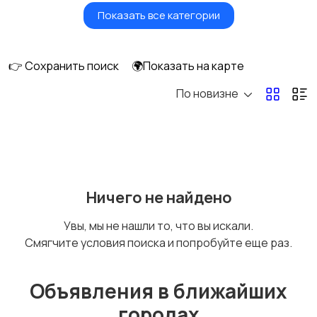
Показать все категории
Умные часы и
Стационарные
браслеты
телефоны
👉 Сохранить поиск
🌍Показать на карте
По новизне
Рации и спутниковые
Запчасти
телефоны
Внешние
Аксессуары
Ничего не найдено
аккумуляторы
Увы, мы не нашли то, что вы искали.
Смягчите условия поиска и попробуйте еще раз.
Объявления в ближайших
городах