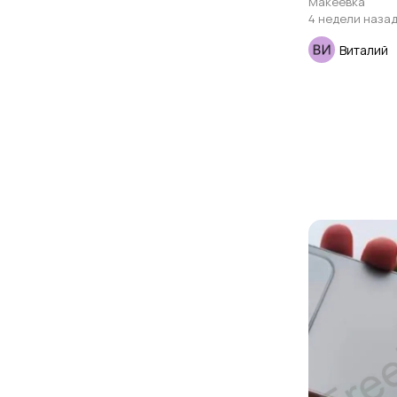
Макеевка
4 недели наза
Виталий