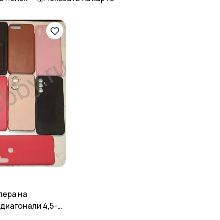
пера на
 диагонали 4,5-
 неликвиды .