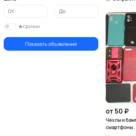
🔥Срочно
Показать объявления
от 50 ₽
Чехлы и бам
смартфоны ,
6,0 , новые ,