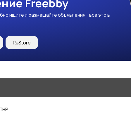
ние Freebby
бно ищите и размещайте объявления - все это в
RuStore
 ЛНР