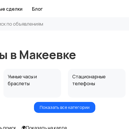
ые сделки
Блог
ы в Макеевке
Умные часы и
Стационарные
браслеты
телефоны
Показать все категории
ь поиск
🌍Показать на карте