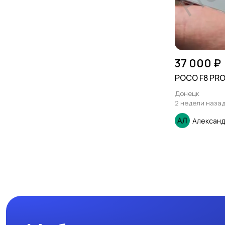
37 000 ₽
POCO F8 PRO 
Донецк
2 недели наза
Алексан