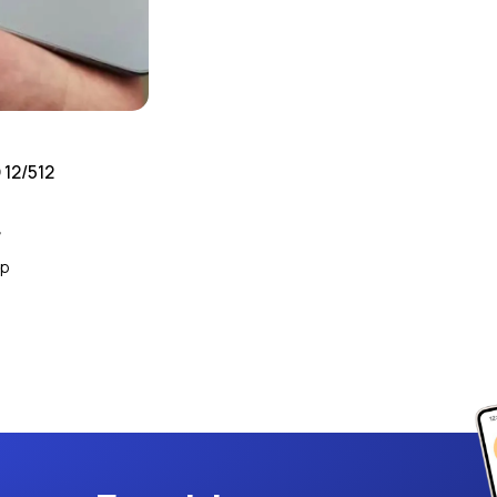
12/512
д
др