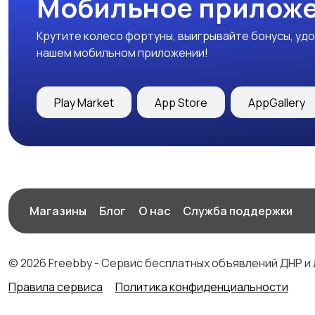
Мобильное приложе
Крутите колесо фортуны, выигрывайте бонусы, удо
нашем мобильном приложении!
Play Market
App Store
AppGallery
Магазины
Блог
О нас
Служба поддержки
© 2026 Freebby - Сервис бесплатных объявлений ДНР и
Правила сервиса
Политика конфиденциальности