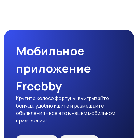
Наушники
Микрофоны
Мобильное
Аксессуары
приложение
Freebby
Крутите колесо фортуны, выигрывайте
бонусы, удобно ищите и размещайте
объявления - все это в нашем мобильном
приложении!