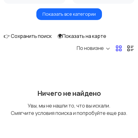
Показать все категории
Акустика, колонки,
Домашние
сабвуферы
кинотеатры
👉 Сохранить поиск
🌍Показать на карте
По новизне
DVD, Blu-ray и
Музыкальные центры
медиаплееры
и магнитолы
MP3-плееры и
Электронные книги
Ничего не найдено
портативное аудио
Увы, мы не нашли то, что вы искали.
Смягчите условия поиска и попробуйте еще раз.
Спутниковое и
Аудиоусилители и
цифровое ТВ
ресиверы