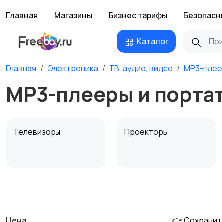
Главная
Магазины
Бизнес тарифы
Безопасн
Каталог
Главная
Электроника
ТВ, аудио, видео
MP3-плее
MP3-плееры и портат
Телевизоры
Проекторы
MP3-плееры и
Электронные книги
портативное аудио
Цена
👉 Сохранит