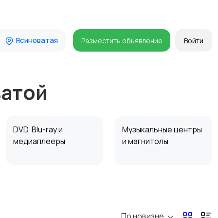
Ясиноватая
Разместить объявление
Войти
ватой
DVD, Blu-ray и
Музыкальные центры
медиаплееры
и магнитолы
Наушники
Микрофоны
По новизне