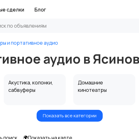
ые сделки
Блог
ры и портативное аудио
ивное аудио в Ясино
Акустика, колонки,
Домашние
сабвуферы
кинотеатры
Показать все категории
Спутниковое и
Аудиоусилители и
цифровое ТВ
ресиверы
ь поиск
🌍Показать на карте