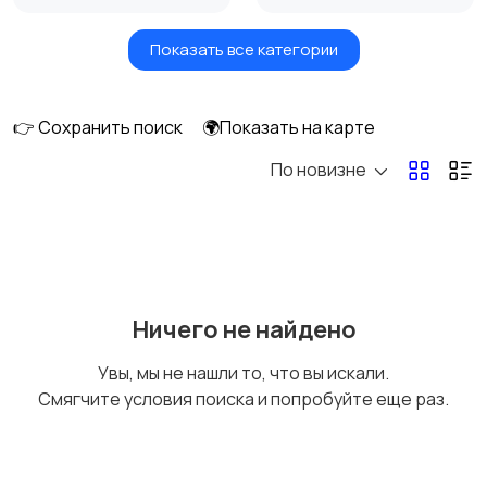
Показать все категории
Акустика, колонки,
Домашние
сабвуферы
кинотеатры
👉 Сохранить поиск
🌍Показать на карте
По новизне
DVD, Blu-ray и
Музыкальные центры
медиаплееры
и магнитолы
MP3-плееры и
Электронные книги
Ничего не найдено
портативное аудио
Увы, мы не нашли то, что вы искали.
Смягчите условия поиска и попробуйте еще раз.
Спутниковое и
Аудиоусилители и
цифровое ТВ
ресиверы