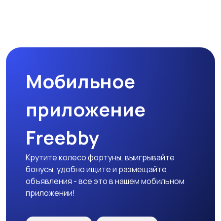
Наушники
Микрофоны
Мобильное
Аксессуары
приложение
Freebby
Крутите колесо фортуны, выигрывайте
бонусы, удобно ищите и размещайте
объявления - все это в нашем мобильном
приложении!