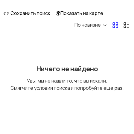
👉 Сохранить поиск
🌍Показать на карте
По новизне
Уход за волосами
Уход за кожей
Тату и татуаж
Солярии и загар
Ничего не найдено
Увы, мы не нашли то, что вы искали.
Смягчите условия поиска и попробуйте еще раз.
Средства для
Другое
гигиены