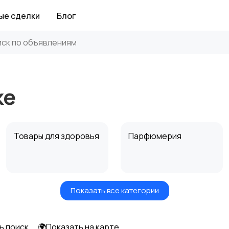
ые сделки
Блог
ке
Товары для здоровья
Парфюмерия
Показать все категории
Средства для
Другое
гигиены
ь поиск
🌍Показать на карте