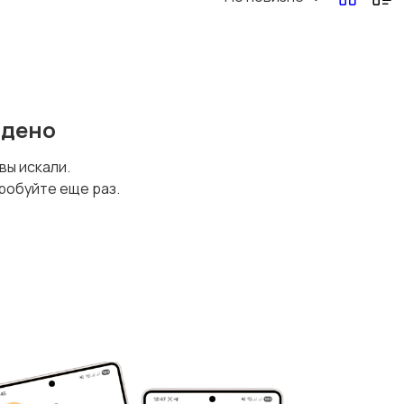
йдено
 вы искали.
робуйте еще раз.