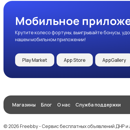
Мобильное приложе
Крутите колесо фортуны, выигрывайте бонусы, удо
нашем мобильном приложении!
Play Market
App Store
AppGallery
Магазины
Блог
О нас
Служба поддержки
© 2026 Freebby - Сервис бесплатных объявлений ДНР и