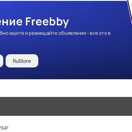
ние Freebby
бно ищите и размещайте объявления - все это в
RuStore
 ЛНР