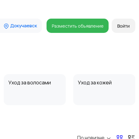
Докучаевск
Разместить объявление
Войти
Уход за волосами
Уход за кожей
По новизне