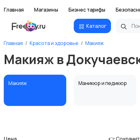
Главная
Магазины
Бизнес тарифы
Безопасн
Каталог
Главная
Красота и здоровье
Макияж
Макияж в Докучаевс
Макияж
Маникюр и педикюр
Тату и татуаж
Солярии и загар
Цена
👉 Сохранит