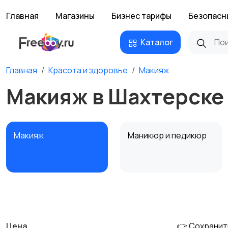
Главная
Магазины
Бизнес тарифы
Безопасн
Каталог
Главная
Красота и здоровье
Макияж
Макияж в Шахтерске
Макияж
Маникюр и педикюр
Тату и татуаж
Солярии и загар
Цена
👉 Сохранит