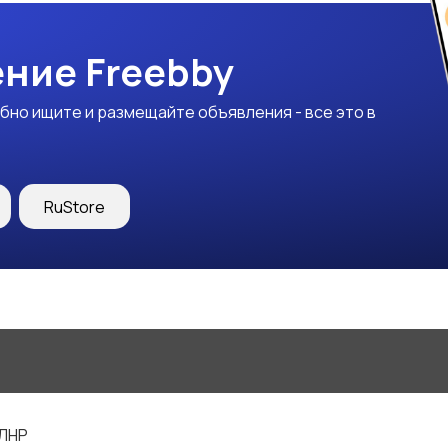
ние Freebby
бно ищите и размещайте объявления - все это в
RuStore
 ЛНР