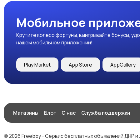
Мобильное приложе
Крутите колесо фортуны, выигрывайте бонусы, удо
нашем мобильном приложении!
Play Market
App Store
AppGallery
Магазины
Блог
О нас
Служба поддержки
© 2026 Freebby - Сервис бесплатных объявлений ДНР и