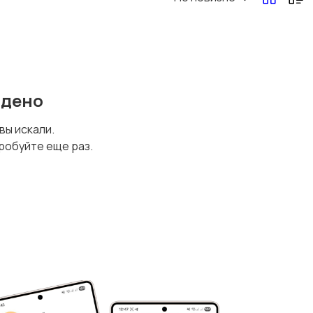
йдено
 вы искали.
робуйте еще раз.