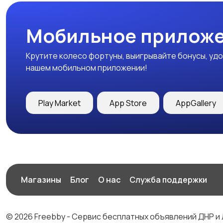
Мобильное приложе
Крутите колесо фортуны, выигрывайте бонусы, удо
нашем мобильном приложении!
Play Market
App Store
AppGallery
Магазины
Блог
О нас
Служба поддержки
© 2026 Freebby - Сервис бесплатных объявлений ДНР и