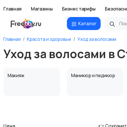
Главная
Магазины
Бизнес тарифы
Безопасн
Каталог
Главная
Красота и здоровье
Уход за волосами
Уход за волосами в 
Макияж
Маникюр и педикюр
Тату и татуаж
Солярии и загар
Цена
👉 Сохранит