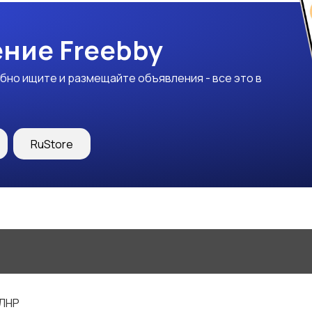
ние Freebby
бно ищите и размещайте объявления - все это в
RuStore
 ЛНР