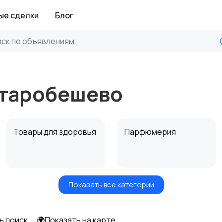
ые сделки
Блог
Старобешево
Товары для здоровья
Парфюмерия
Показать все категории
Средства для
Другое
гигиены
ь поиск
🌍Показать на карте