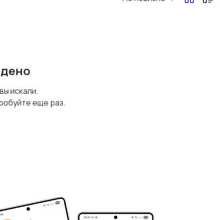
йдено
 вы искали.
робуйте еще раз.