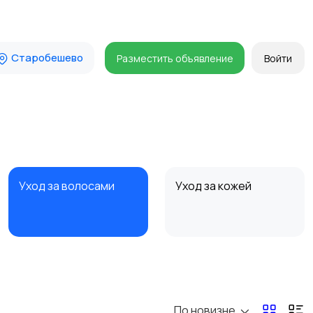
Старобешево
Разместить объявление
Войти
Уход за волосами
Уход за кожей
По новизне