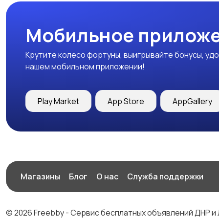
Мобильное приложе
Крутите колесо фортуны, выигрывайте бонусы, удо
нашем мобильном приложении!
Play Market
App Store
AppGallery
Магазины
Блог
О нас
Служба поддержки
© 2026 Freebby - Сервис бесплатных объявлений ДНР и