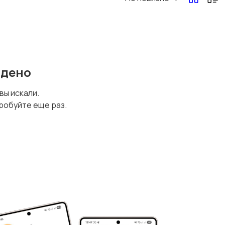
йдено
 вы искали.
робуйте еще раз.