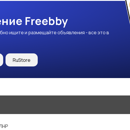
ние Freebby
бно ищите и размещайте объявления - все это в
RuStore
 ЛНР