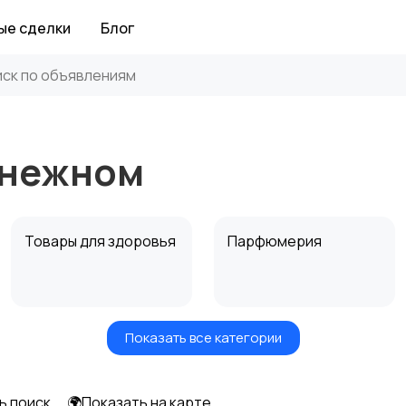
ые сделки
Блог
Снежном
Товары для здоровья
Парфюмерия
Показать все категории
Средства для
Другое
гигиены
ь поиск
🌍Показать на карте