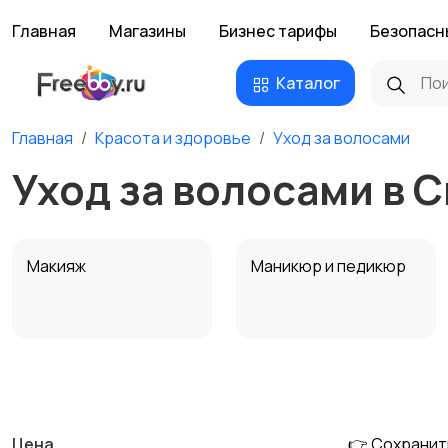
Главная
Магазины
Бизнес тарифы
Безопасн
Каталог
Главная
Красота и здоровье
Уход за волосами
Уход за волосами в 
Макияж
Маникюр и педикюр
Тату и татуаж
Солярии и загар
Цена
👉 Сохранит