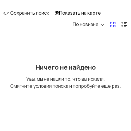
👉 Сохранить поиск
🌍Показать на карте
По новизне
Уход за волосами
Уход за кожей
Тату и татуаж
Солярии и загар
Ничего не найдено
Увы, мы не нашли то, что вы искали.
Смягчите условия поиска и попробуйте еще раз.
Средства для
Другое
гигиены