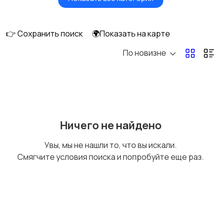
Головные уборы
Домашняя одежда
👉 Сохранить поиск
🌍Показать на карте
По новизне
Комбинезоны
Нижнее белье
Обувь
Пиджаки и костюмы
Ничего не найдено
Увы, мы не нашли то, что вы искали.
Смягчите условия поиска и попробуйте еще раз.
Рубашки
Свитеры и толстовки