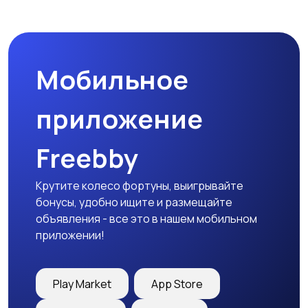
Спецодежда
Спортивная одежда
Мобильное
Футболки и поло
Штаны и шорты
приложение
Freebby
Другое
Крутите колесо фортуны, выигрывайте
бонусы, удобно ищите и размещайте
объявления - все это в нашем мобильном
приложении!
Play Market
App Store