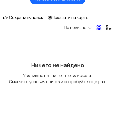
Головные уборы
Домашняя одежда
👉 Сохранить поиск
🌍Показать на карте
По новизне
Комбинезоны
Нижнее белье
Обувь
Пиджаки и костюмы
Ничего не найдено
Увы, мы не нашли то, что вы искали.
Смягчите условия поиска и попробуйте еще раз.
Рубашки
Свитеры и толстовки