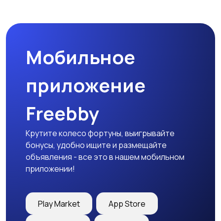
Спецодежда
Спортивная одежда
Мобильное
Футболки и поло
Штаны и шорты
приложение
Freebby
Другое
Крутите колесо фортуны, выигрывайте
бонусы, удобно ищите и размещайте
объявления - все это в нашем мобильном
приложении!
Play Market
App Store