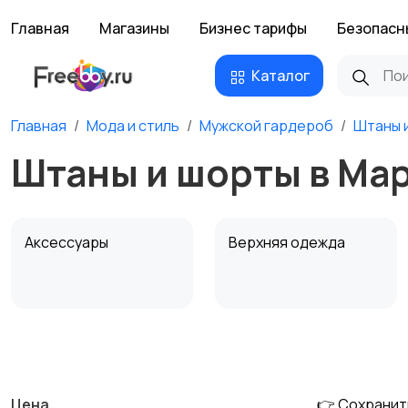
Главная
Магазины
Бизнес тарифы
Безопасн
Каталог
Главная
Мода и стиль
Мужской гардероб
Штаны 
Штаны и шорты в Ма
Аксессуары
Верхняя одежда
Обувь
Пиджаки и костюмы
Цена
👉 Сохранит