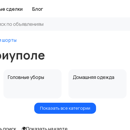
ые сделки
Блог
и шорты
риуполе
Головные уборы
Домашняя одежда
Показать все категории
Рубашки
Свитеры и толстовки
ь поиск
🌍Показать на карте