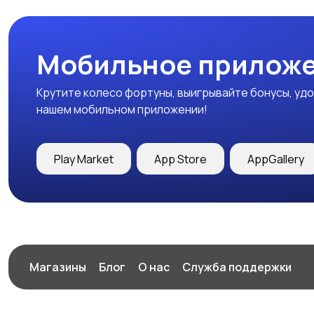
Мобильное приложе
Крутите колесо фортуны, выигрывайте бонусы, удо
нашем мобильном приложении!
Play Market
App Store
AppGallery
Магазины
Блог
О нас
Служба поддержки