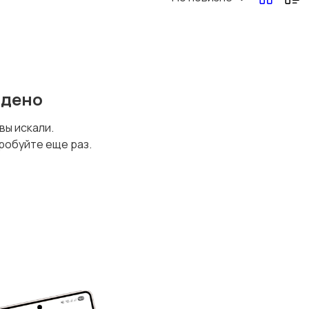
йдено
 вы искали.
робуйте еще раз.