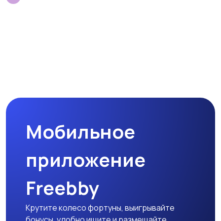
Мобильное
приложение
Freebby
Крутите колесо фортуны, выигрывайте
бонусы, удобно ищите и размещайте