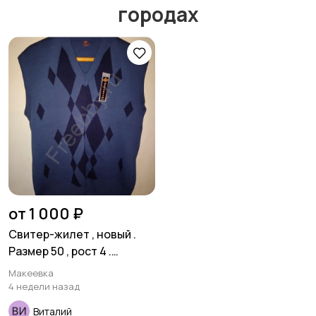
городах
Спецодежда
Спортивная одежда
Футболки и поло
Штаны и шорты
Другое
от 1 000 ₽
Свитер-жилет , новый .
Размер 50 , рост 4 .
Шерсть 50 % . Турция .
Макеевка
4 недели назад
Виталий