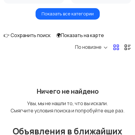
Показать все категории
Головные уборы
Домашняя одежда
👉 Сохранить поиск
🌍Показать на карте
По новизне
Комбинезоны
Нижнее белье
Обувь
Пиджаки и костюмы
Ничего не найдено
Увы, мы не нашли то, что вы искали.
Смягчите условия поиска и попробуйте еще раз.
Рубашки
Свитеры и толстовки
Объявления в ближайших