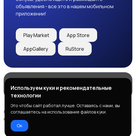
объявления - все это в нашем мобильном
приложении!
Play Market
App Store
AppGallery
RuStore
Магазины
Блог
О нас
Используем куки и рекомендательные
Служба поддержки
технологии
Это чтобы сайт работал лучше. Оставаясь с нами, вы
© 2026 Freebby - Сервис бесплатных объявлений ДНР
соглашаетесь на использование файлов куки.
и ЛНР
Ок
Правила сервиса
Политика конфиденциальности
Домой
Избранное
Добавить
Чат
Профиль