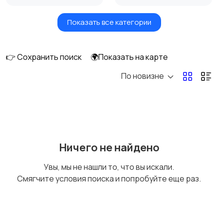
Показать все категории
Головные уборы
Домашняя одежда
👉 Сохранить поиск
🌍Показать на карте
По новизне
Комбинезоны
Нижнее белье
Обувь
Пиджаки и костюмы
Ничего не найдено
Увы, мы не нашли то, что вы искали.
Смягчите условия поиска и попробуйте еще раз.
Рубашки
Свитеры и толстовки