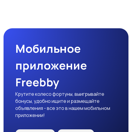
Спецодежда
Спортивная одежда
Мобильное
Футболки и поло
Штаны и шорты
приложение
Freebby
Другое
Крутите колесо фортуны, выигрывайте
бонусы, удобно ищите и размещайте
объявления - все это в нашем мобильном
приложении!