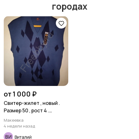
городах
Спецодежда
Спортивная одежда
Футболки и поло
Штаны и шорты
Другое
от 1 000 ₽
Свитер-жилет , новый .
Размер 50 , рост 4 .
Шерсть 50 % . Турция .
Макеевка
4 недели назад
Виталий