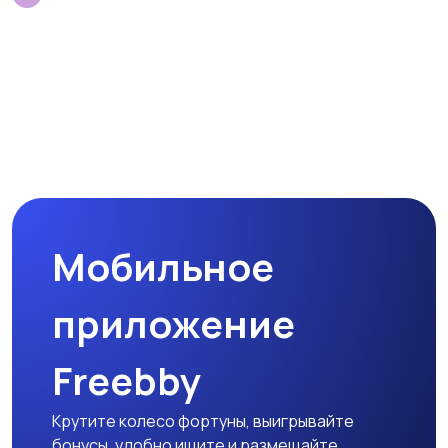
Мобильное
приложение
Freebby
Крутите колесо фортуны, выигрывайте
бонусы, удобно ищите и размещайте