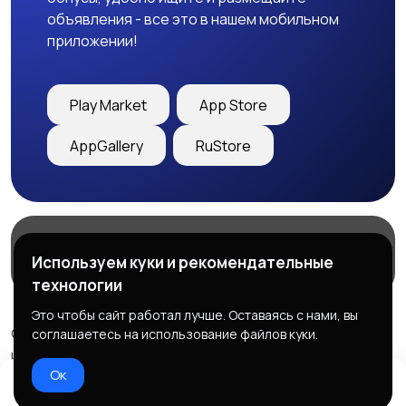
объявления - все это в нашем мобильном
приложении!
Play Market
App Store
AppGallery
RuStore
Магазины
Блог
О нас
Используем куки и рекомендательные
Служба поддержки
технологии
Это чтобы сайт работал лучше. Оставаясь с нами, вы
© 2026 Freebby - Сервис бесплатных объявлений ДНР
соглашаетесь на использование файлов куки.
и ЛНР
Ок
Правила сервиса
Политика конфиденциальности
Домой
Избранное
Добавить
Чат
Профиль