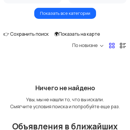
Показать все категории
Головные уборы
Домашняя одежда
👉 Сохранить поиск
🌍Показать на карте
По новизне
Комбинезоны
Нижнее белье
Обувь
Пиджаки и костюмы
Ничего не найдено
Увы, мы не нашли то, что вы искали.
Смягчите условия поиска и попробуйте еще раз.
Рубашки
Свитеры и толстовки
Объявления в ближайших