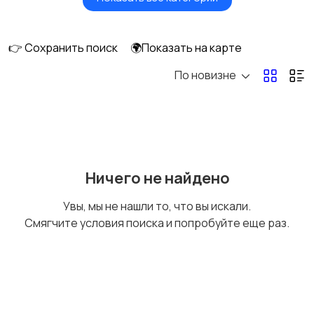
Будущим мамам
Верхняя одежда
👉 Сохранить поиск
🌍Показать на карте
По новизне
Головные уборы
Домашняя одежда
Комбинезоны
Купальники
Ничего не найдено
Увы, мы не нашли то, что вы искали.
Смягчите условия поиска и попробуйте еще раз.
Нижнее белье
Обувь