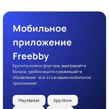
Пиджаки и костюмы
Платья и юбки
Мобильное
Трикотаж
Спортивная одежда
приложение
Freebby
Футболки и топы
Штаны и шорты
Крутите колесо фортуны, выигрывайте
бонусы, удобно ищите и размещайте
объявления - все это в нашем мобильном
приложении!
Другая женская
одежда
Play Market
App Store