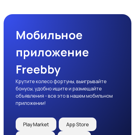
Пиджаки и костюмы
Платья и юбки
Мобильное
Трикотаж
Спортивная одежда
приложение
Freebby
Футболки и топы
Штаны и шорты
Крутите колесо фортуны, выигрывайте
бонусы, удобно ищите и размещайте
объявления - все это в нашем мобильном
приложении!
Другая женская
одежда
Play Market
App Store