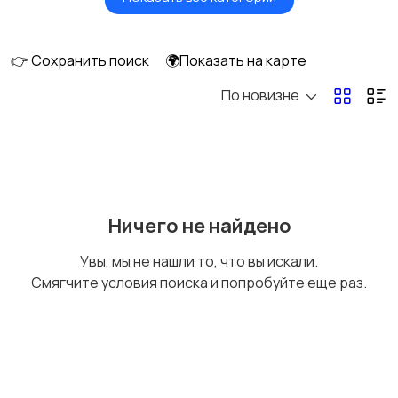
Будущим мамам
Верхняя одежда
👉 Сохранить поиск
🌍Показать на карте
По новизне
Головные уборы
Домашняя одежда
Комбинезоны
Купальники
Ничего не найдено
Увы, мы не нашли то, что вы искали.
Смягчите условия поиска и попробуйте еще раз.
Нижнее белье
Обувь