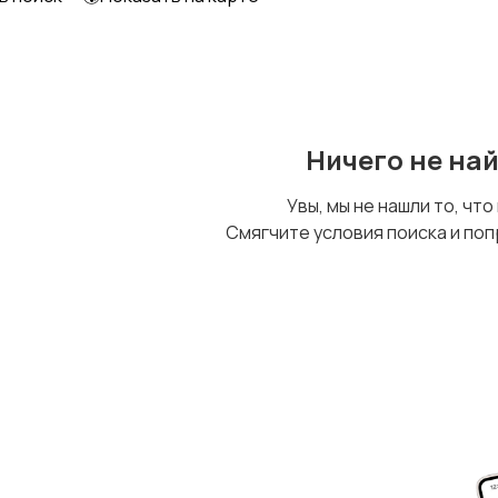
Футболки и топы
Штаны и шорты
Ничего не на
Увы, мы не нашли то, что
Смягчите условия поиска и поп