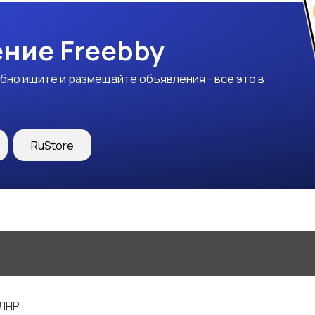
ние Freebby
бно ищите и размещайте объявления - все это в
RuStore
 ЛНР