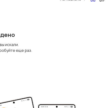
Другая женская
одежда
йдено
 вы искали.
робуйте еще раз.