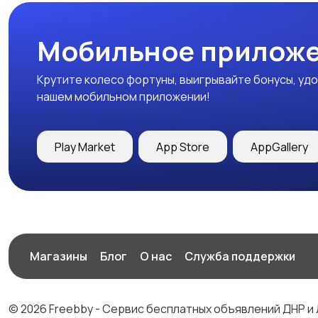
Мобильное приложе
Крутите колесо фортуны, выигрывайте бонусы, удо
нашем мобильном приложении!
Play Market
App Store
AppGallery
Магазины
Блог
О нас
Служба поддержки
© 2026 Freebby - Сервис бесплатных объявлений ДНР и