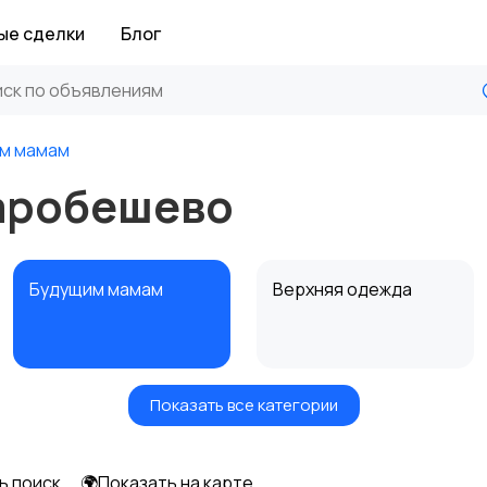
ые сделки
Блог
м мамам
аробешево
Будущим мамам
Верхняя одежда
Показать все категории
Нижнее белье
Обувь
ь поиск
🌍Показать на карте