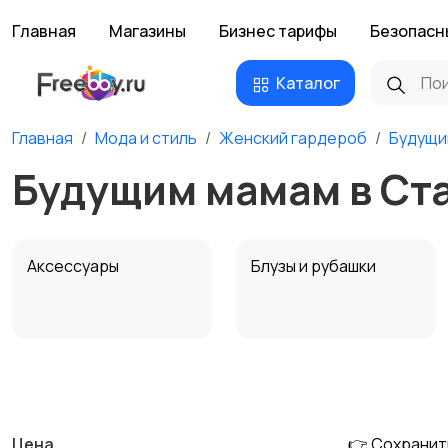
Главная
Магазины
Бизнес тарифы
Безопасн
Каталог
Главная
Мода и стиль
Женский гардероб
Будущи
Будущим мамам в Ст
Аксессуары
Блузы и рубашки
Комбинезоны
Купальники
Цена
👉 Сохранит