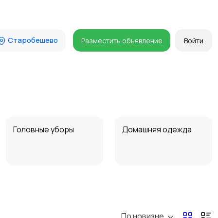
Старобешево
Разместить объявление
Войти
Головные уборы
Домашняя одежда
Пиджаки и костюмы
Платья и юбки
По новизне