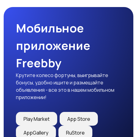
Мобильное
Медицина
Начало карьеры
приложение
Freebby
Образование и наука
Офисный персонал
Крутите колесо фортуны, выигрывайте
бонусы, удобно ищите и размещайте
объявления - все это в нашем мобильном
приложении!
Перевозки, склад,
Продажи
закупки
Play Market
App Store
AppGallery
RuStore