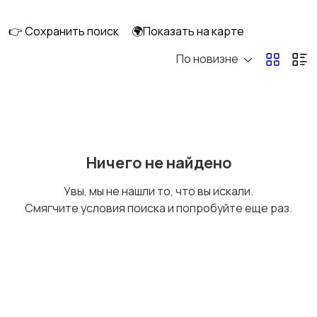
клининг
👉 Сохранить поиск
🌍Показать на карте
По новизне
Госслужба
Добыча сырья,
энергетика
Домашний персонал
Издательства и СМИ
Ничего не найдено
Увы, мы не нашли то, что вы искали.
Смягчите условия поиска и попробуйте еще раз.
Информационные
Искусство и
технологии
развлечения
Магазины
Маркетинг и реклама