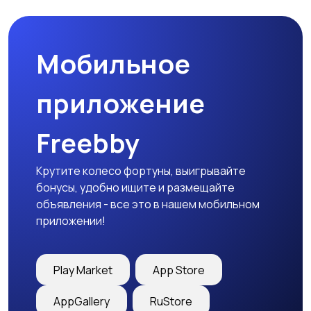
Мобильное
Медицина
Начало карьеры
приложение
Freebby
Образование и наука
Офисный персонал
Крутите колесо фортуны, выигрывайте
бонусы, удобно ищите и размещайте
объявления - все это в нашем мобильном
приложении!
Перевозки, склад,
Продажи
закупки
Play Market
App Store
AppGallery
RuStore