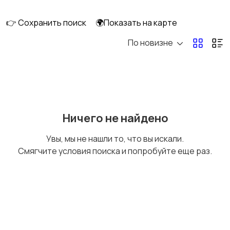
клининг
👉 Сохранить поиск
🌍Показать на карте
По новизне
Госслужба
Добыча сырья,
энергетика
Домашний персонал
Издательства и СМИ
Ничего не найдено
Увы, мы не нашли то, что вы искали.
Смягчите условия поиска и попробуйте еще раз.
Информационные
Искусство и
технологии
развлечения
Магазины
Маркетинг и реклама