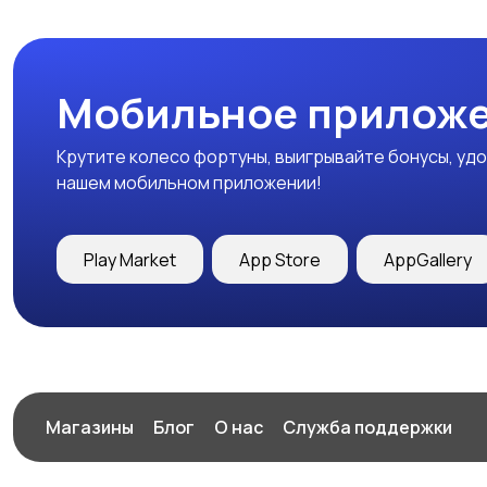
Мобильное приложе
Крутите колесо фортуны, выигрывайте бонусы, удо
нашем мобильном приложении!
Play Market
App Store
AppGallery
Магазины
Блог
О нас
Служба поддержки