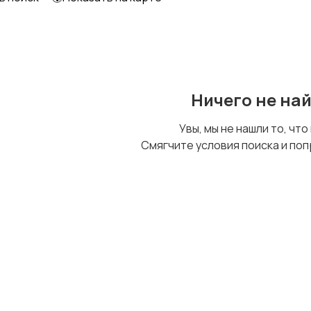
Образование и наука
Офисный персонал
Ничего не на
Сельское хозяйство
Спорт и красота
Увы, мы не нашли то, что
Смягчите условия поиска и поп
Управление
Удаленная работа
персоналом