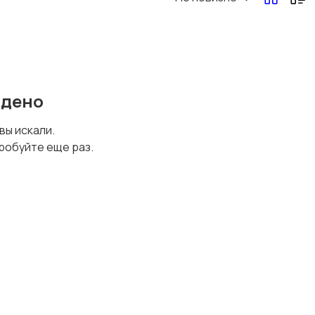
Перевозки, склад,
Продажи
закупки
йдено
Страхование
Строительство и
 вы искали.
ремонт
робуйте еще раз.
Финансы
Юриспруденция