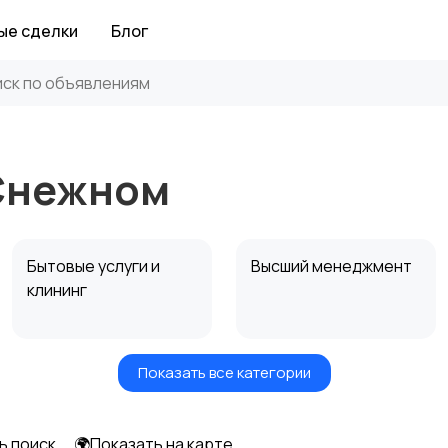
ые сделки
Блог
 Снежном
Бытовые услуги и
Высший менеджмент
клининг
Показать все категории
Информационные
Искусство и
технологии
развлечения
ь поиск
🌍Показать на карте