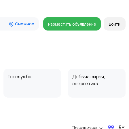
Снежное
Разместить объявление
Войти
Госслужба
Добыча сырья,
энергетика
Магазины
Маркетинг и реклама
По новизне