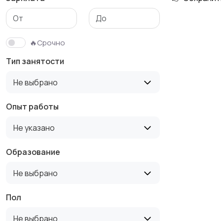
Медицина
Начало карьеры
🔥Срочно
Тип занятости
Производство
Рестораны и
Не выбрано
общепит
Опыт работы
Не указано
Туризм и гостиницы
Управление
недвижимостью
Образование
Не выбрано
Пол
Не выбрано