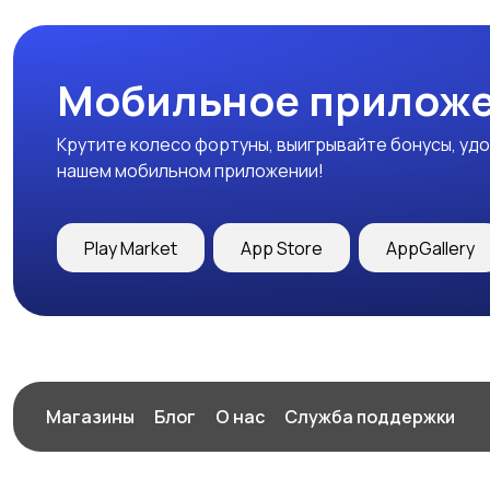
Мобильное приложе
Крутите колесо фортуны, выигрывайте бонусы, удо
нашем мобильном приложении!
Play Market
App Store
AppGallery
Магазины
Блог
О нас
Служба поддержки