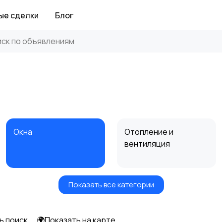
ые сделки
Блог
Окна
Отопление и
вентиляция
Показать все категории
Электрика
Электроинструмент
ы
ь поиск
🌍Показать на карте