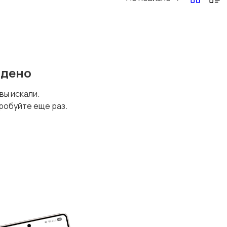
йдено
 вы искали.
робуйте еще раз.