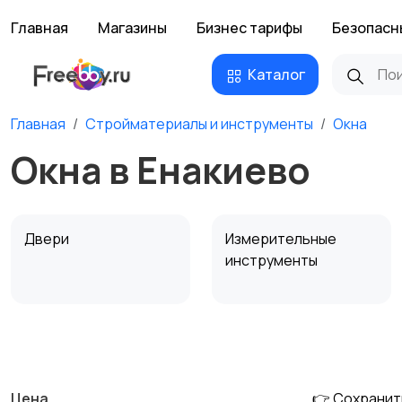
Главная
Магазины
Бизнес тарифы
Безопасн
Каталог
Главная
Стройматериалы и инструменты
Окна
Окна в Енакиево
Двери
Измерительные
инструменты
Сантехника и
Стройматериалы
водоснабжение
Цена
👉 Сохранит