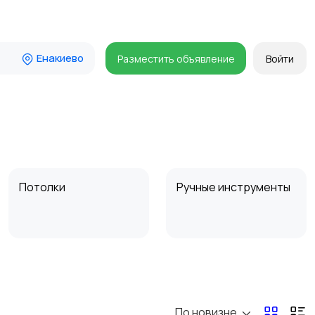
Енакиево
Разместить объявление
Войти
Потолки
Ручные инструменты
Другое
Расходные
материалы и
оснастка
По новизне