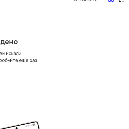
йдено
 вы искали.
робуйте еще раз.