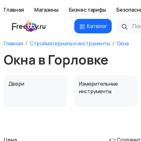
Главная
Магазины
Бизнес тарифы
Безопасн
Каталог
Главная
Стройматериалы и инструменты
Окна
Окна в Горловке
Двери
Измерительные
инструменты
Сантехника и
Стройматериалы
водоснабжение
Цена
👉 Сохранит