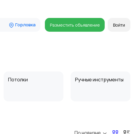
Горловка
Разместить объявление
Войти
Потолки
Ручные инструменты
Другое
Расходные
материалы и
оснастка
По новизне