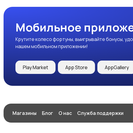
Мобильное приложе
Крутите колесо фортуны, выигрывайте бонусы, удо
нашем мобильном приложении!
Play Market
App Store
AppGallery
Магазины
Блог
О нас
Служба поддержки