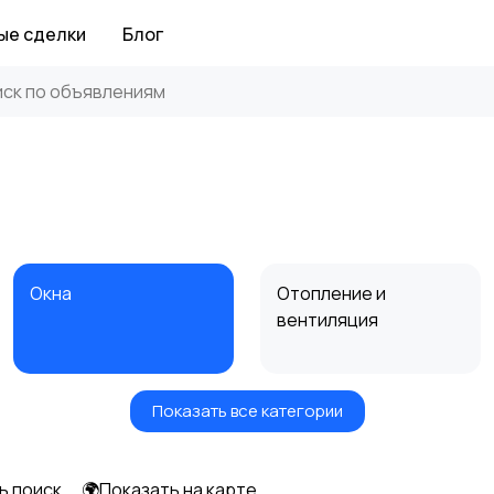
ые сделки
Блог
Окна
Отопление и
вентиляция
Показать все категории
Электрика
Электроинструмент
ы
ь поиск
🌍Показать на карте