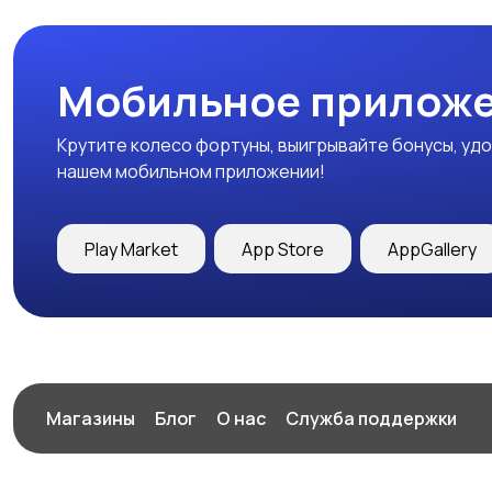
Мобильное приложе
Крутите колесо фортуны, выигрывайте бонусы, удо
нашем мобильном приложении!
Play Market
App Store
AppGallery
Магазины
Блог
О нас
Служба поддержки