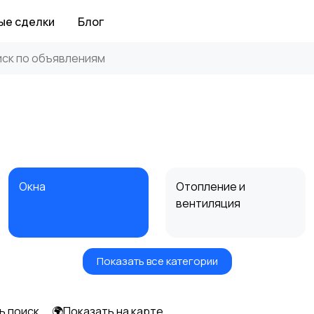
ые сделки
Блог
Окна
Отопление и
вентиляция
Показать все категории
Электрика
Электроинструмент
ы
ь поиск
🌍Показать на карте