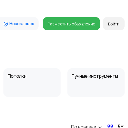
Новоазовск
Разместить объявление
Войти
Потолки
Ручные инструменты
Другое
Расходные
материалы и
оснастка
По новизне