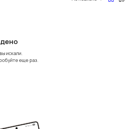
йдено
 вы искали.
робуйте еще раз.