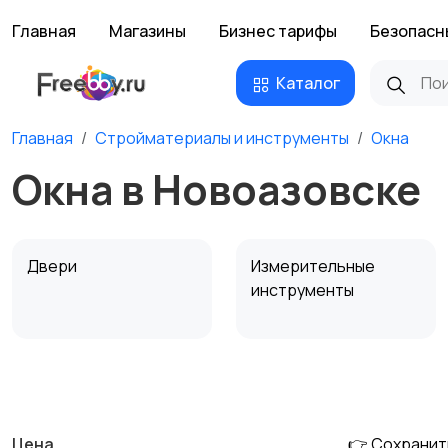
Главная
Магазины
Бизнес тарифы
Безопасн
Каталог
Главная
Стройматериалы и инструменты
Окна
Окна в Новоазовске
Двери
Измерительные
инструменты
Сантехника и
Стройматериалы
водоснабжение
Цена
👉 Сохранит