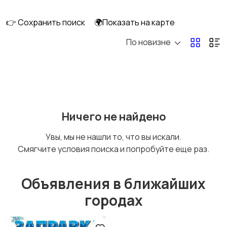
перевозки
👉 Сохранить поиск
🌍Показать на карте
По новизне
Ремонт и
IT, интернет, телеком
строительство
Деловые услуги
Уборка и клининг
Ничего не найдено
Увы, мы не нашли то, что вы искали.
Смягчите условия поиска и попробуйте еще раз.
Автоуслуги
Ремонт техники
Объявления в ближайших
городах
Организация
Фото- и видеосъемка