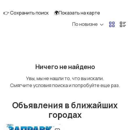
перевозки
👉 Сохранить поиск
🌍Показать на карте
По новизне
Ремонт и
IT, интернет, телеком
строительство
Деловые услуги
Уборка и клининг
Ничего не найдено
Увы, мы не нашли то, что вы искали.
Смягчите условия поиска и попробуйте еще раз.
Автоуслуги
Ремонт техники
Объявления в ближайших
городах
Организация
Фото- и видеосъемка