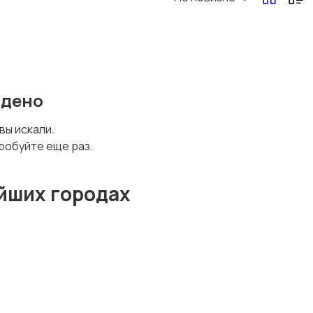
йдено
 вы искали.
робуйте еще раз.
йших городах