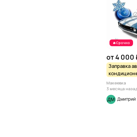
🔥Срочно
от 4 000 
Заправка а
кондицион
Макеевка
3 месяца наза
Дмитрий