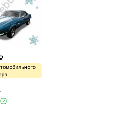
₽
втомобильного
ера
д