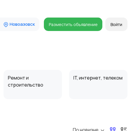
Новоазовск
Разместить объявление
Войти
Ремонт и
IT, интернет, телеком
строительство
Организация
Фото- и видеосъемка
праздников
По новизне