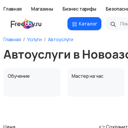
Главная
Магазины
Бизнес тарифы
Безопасн
Каталог
Главная
Услуги
Автоуслуги
Автоуслуги в Новоаз
Обучение
Мастер на час
Деловые услуги
Уборка и клининг
Цена
👉 Сохранит