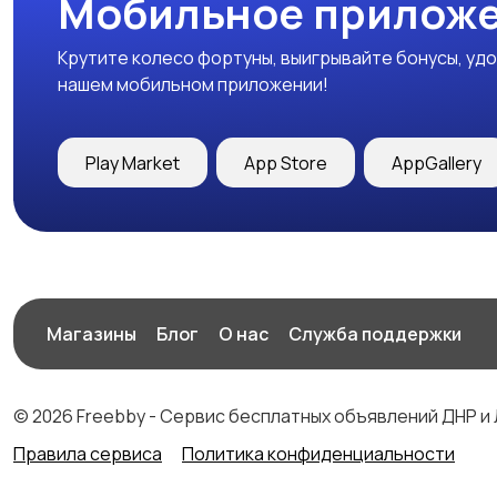
Мобильное приложе
Крутите колесо фортуны, выигрывайте бонусы, удо
нашем мобильном приложении!
Play Market
App Store
AppGallery
Магазины
Блог
О нас
Служба поддержки
© 2026 Freebby - Сервис бесплатных объявлений ДНР и
Правила сервиса
Политика конфиденциальности