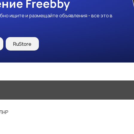
ние Freebby
бно ищите и размещайте объявления - все это в
RuStore
 ЛНР