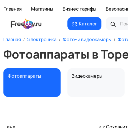
Главная
Магазины
Бизнес тарифы
Безопасн
Каталог
Главная
Электроника
Фото- и видеокамеры
Фот
Фотоаппараты в Тор
Фотоаппараты
Видеокамеры
Штативы и
Студийное
стабилизаторы
оборудование
Цена
👉 Сохранит