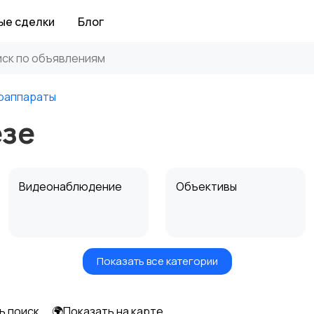
ые сделки
Блог
оаппараты
езе
Видеонаблюдение
Объективы
Показать все категории
Цифровые
Компактные
фоторамки
фотопринтеры
ь поиск
🌍Показать на карте