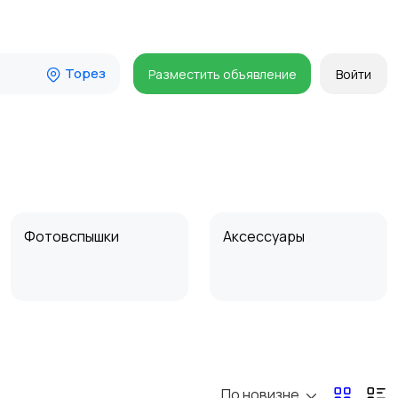
Торез
Разместить объявление
Войти
Фотовспышки
Аксессуары
Бинокли и
оптические приборы
По новизне