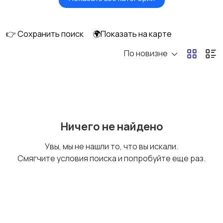
Видеонаблюдение
Объективы
👉 Сохранить поиск
🌍Показать на карте
По новизне
Фотовспышки
Аксессуары
Штативы и
Студийное
Ничего не найдено
стабилизаторы
оборудование
Увы, мы не нашли то, что вы искали.
Смягчите условия поиска и попробуйте еще раз.
Цифровые
Компактные
фоторамки
фотопринтеры