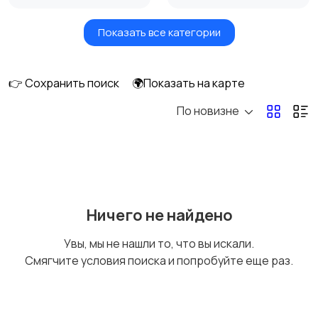
Показать все категории
Акустика, колонки,
Домашние
сабвуферы
кинотеатры
👉 Сохранить поиск
🌍Показать на карте
По новизне
DVD, Blu-ray и
Музыкальные центры
медиаплееры
и магнитолы
MP3-плееры и
Электронные книги
Ничего не найдено
портативное аудио
Увы, мы не нашли то, что вы искали.
Смягчите условия поиска и попробуйте еще раз.
Спутниковое и
Аудиоусилители и
цифровое ТВ
ресиверы