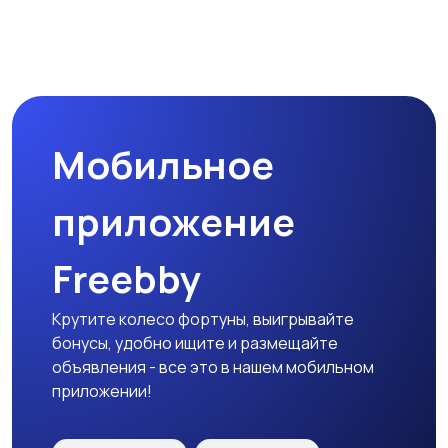
Наушники
Микрофоны
Мобильное
Аксессуары
приложение
Freebby
Крутите колесо фортуны, выигрывайте
бонусы, удобно ищите и размещайте
объявления - все это в нашем мобильном
приложении!