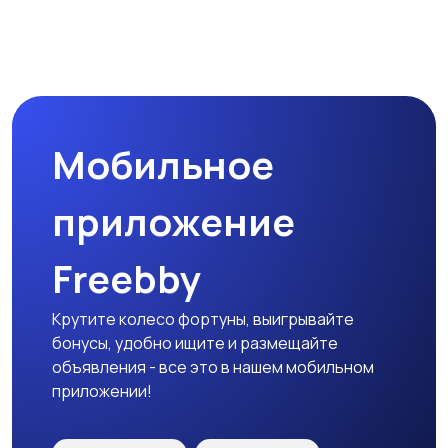
Наушники
Микрофоны
Мобильное
Аксессуары
приложение
Freebby
Крутите колесо фортуны, выигрывайте
бонусы, удобно ищите и размещайте
объявления - все это в нашем мобильном
приложении!