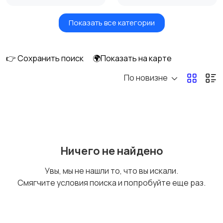
Показать все категории
Акустика, колонки,
Домашние
сабвуферы
кинотеатры
👉 Сохранить поиск
🌍Показать на карте
По новизне
DVD, Blu-ray и
Музыкальные центры
медиаплееры
и магнитолы
MP3-плееры и
Электронные книги
Ничего не найдено
портативное аудио
Увы, мы не нашли то, что вы искали.
Смягчите условия поиска и попробуйте еще раз.
Спутниковое и
Аудиоусилители и
цифровое ТВ
ресиверы