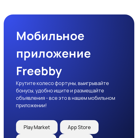
Пиджаки и костюмы
Платья и юбки
Мобильное
Трикотаж
Спортивная одежда
приложение
Freebby
Футболки и топы
Штаны и шорты
Крутите колесо фортуны, выигрывайте
бонусы, удобно ищите и размещайте
объявления - все это в нашем мобильном
приложении!
Другая женская
одежда
Play Market
App Store