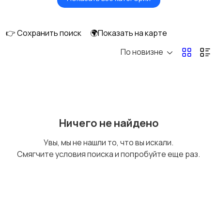
Будущим мамам
Верхняя одежда
👉 Сохранить поиск
🌍Показать на карте
По новизне
Головные уборы
Домашняя одежда
Комбинезоны
Купальники
Ничего не найдено
Увы, мы не нашли то, что вы искали.
Смягчите условия поиска и попробуйте еще раз.
Нижнее белье
Обувь