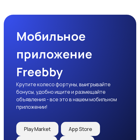
Пиджаки и костюмы
Платья и юбки
Мобильное
Трикотаж
Спортивная одежда
приложение
Freebby
Футболки и топы
Штаны и шорты
Крутите колесо фортуны, выигрывайте
бонусы, удобно ищите и размещайте
объявления - все это в нашем мобильном
приложении!
Другая женская
одежда
Play Market
App Store