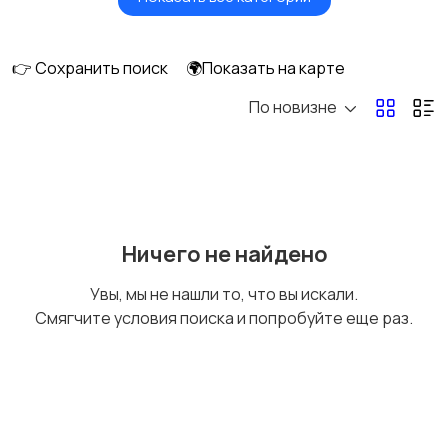
Будущим мамам
Верхняя одежда
👉 Сохранить поиск
🌍Показать на карте
По новизне
Головные уборы
Домашняя одежда
Комбинезоны
Купальники
Ничего не найдено
Увы, мы не нашли то, что вы искали.
Смягчите условия поиска и попробуйте еще раз.
Нижнее белье
Обувь