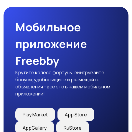
Мобильное
Медицина
Начало карьеры
приложение
Freebby
Образование и наука
Офисный персонал
Крутите колесо фортуны, выигрывайте
бонусы, удобно ищите и размещайте
объявления - все это в нашем мобильном
приложении!
Перевозки, склад,
Продажи
закупки
Play Market
App Store
AppGallery
RuStore