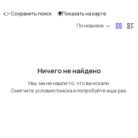
клининг
👉 Сохранить поиск
🌍Показать на карте
По новизне
Госслужба
Добыча сырья,
энергетика
Домашний персонал
Издательства и СМИ
Ничего не найдено
Увы, мы не нашли то, что вы искали.
Смягчите условия поиска и попробуйте еще раз.
Информационные
Искусство и
технологии
развлечения
Магазины
Маркетинг и реклама