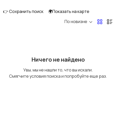
клининг
👉 Сохранить поиск
🌍Показать на карте
По новизне
Госслужба
Добыча сырья,
энергетика
Домашний персонал
Издательства и СМИ
Ничего не найдено
Увы, мы не нашли то, что вы искали.
Смягчите условия поиска и попробуйте еще раз.
Информационные
Искусство и
технологии
развлечения
Магазины
Маркетинг и реклама