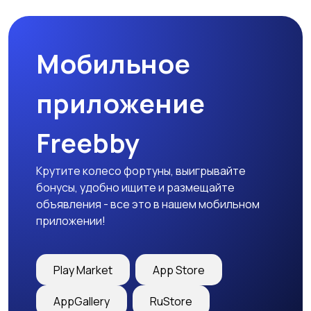
Мобильное
Медицина
Начало карьеры
приложение
Freebby
Образование и наука
Офисный персонал
Крутите колесо фортуны, выигрывайте
бонусы, удобно ищите и размещайте
объявления - все это в нашем мобильном
приложении!
Перевозки, склад,
Продажи
закупки
Play Market
App Store
AppGallery
RuStore