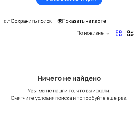
Бытовые услуги и
Высший менеджмент
клининг
👉 Сохранить поиск
🌍Показать на карте
По новизне
Госслужба
Добыча сырья,
энергетика
Домашний персонал
Издательства и СМИ
Ничего не найдено
Увы, мы не нашли то, что вы искали.
Смягчите условия поиска и попробуйте еще раз.
Информационные
Искусство и
технологии
развлечения