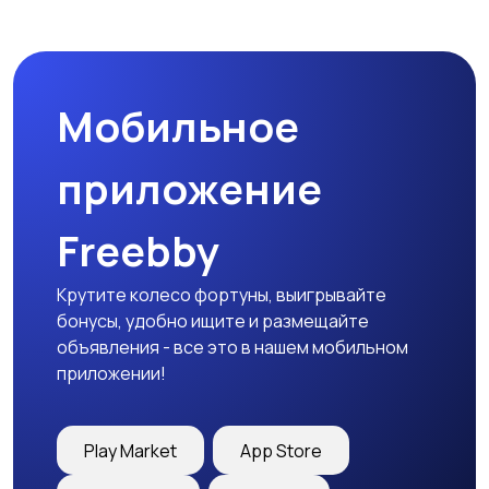
Магазины
Маркетинг и реклама
Мобильное
Медицина
Начало карьеры
приложение
Freebby
Образование и наука
Офисный персонал
Крутите колесо фортуны, выигрывайте
бонусы, удобно ищите и размещайте
объявления - все это в нашем мобильном
приложении!
Перевозки, склад,
Продажи
закупки
Play Market
App Store