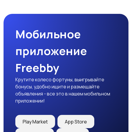
Магазины
Маркетинг и реклама
Мобильное
Медицина
Начало карьеры
приложение
Freebby
Образование и наука
Офисный персонал
Крутите колесо фортуны, выигрывайте
бонусы, удобно ищите и размещайте
объявления - все это в нашем мобильном
приложении!
Перевозки, склад,
Продажи
закупки
Play Market
App Store