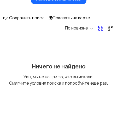
Бытовые услуги и
Высший менеджмент
клининг
👉 Сохранить поиск
🌍Показать на карте
По новизне
Госслужба
Добыча сырья,
энергетика
Домашний персонал
Издательства и СМИ
Ничего не найдено
Увы, мы не нашли то, что вы искали.
Смягчите условия поиска и попробуйте еще раз.
Информационные
Искусство и
технологии
развлечения