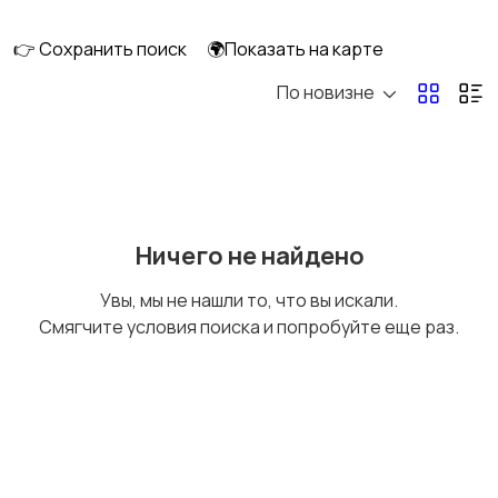
клининг
👉 Сохранить поиск
🌍Показать на карте
По новизне
Госслужба
Добыча сырья,
энергетика
Домашний персонал
Издательства и СМИ
Ничего не найдено
Увы, мы не нашли то, что вы искали.
Смягчите условия поиска и попробуйте еще раз.
Информационные
Искусство и
технологии
развлечения
Магазины
Маркетинг и реклама