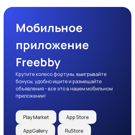
Мобильное
Медицина
Начало карьеры
приложение
Freebby
Образование и наука
Офисный персонал
Крутите колесо фортуны, выигрывайте
бонусы, удобно ищите и размещайте
объявления - все это в нашем мобильном
приложении!
Перевозки, склад,
Продажи
закупки
Play Market
App Store
AppGallery
RuStore