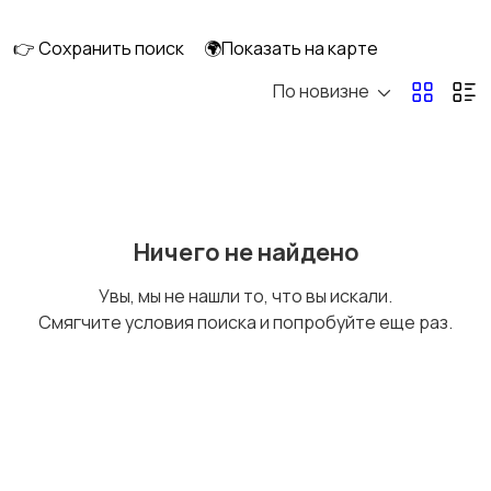
клининг
👉 Сохранить поиск
🌍Показать на карте
По новизне
Госслужба
Добыча сырья,
энергетика
Домашний персонал
Издательства и СМИ
Ничего не найдено
Увы, мы не нашли то, что вы искали.
Смягчите условия поиска и попробуйте еще раз.
Информационные
Искусство и
технологии
развлечения
Магазины
Маркетинг и реклама