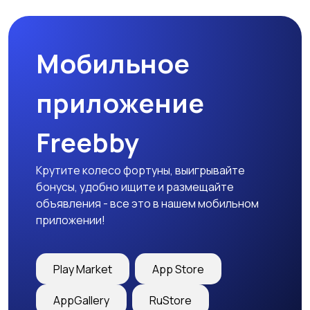
Мобильное
Медицина
Начало карьеры
приложение
Freebby
Образование и наука
Офисный персонал
Крутите колесо фортуны, выигрывайте
бонусы, удобно ищите и размещайте
объявления - все это в нашем мобильном
приложении!
Перевозки, склад,
Продажи
закупки
Play Market
App Store
AppGallery
RuStore