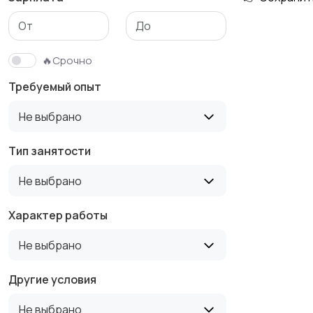
Медицина
Начало карьеры
🔥Срочно
Требуемый опыт
Производство
Рестораны и
Не выбрано
общепит
Тип занятости
Не выбрано
Туризм и гостиницы
Управление
недвижимостью
Характер работы
Не выбрано
Другие условия
Не выбрано