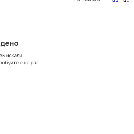
Перевозки, склад,
Продажи
закупки
йдено
Страхование
Строительство и
 вы искали.
ремонт
робуйте еще раз.
Юриспруденция
Удаленная работа
1