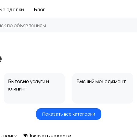
ые сделки
Блог
е
Бытовые услуги и
Высший менеджмент
клининг
Показать все категории
Информационные
Искусство и
технологии
развлечения
ь поиск
🌍Показать на карте