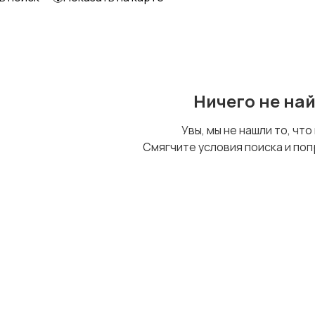
Образование и наука
Офисный персонал
Ничего не на
Сельское хозяйство
Спорт и красота
Увы, мы не нашли то, что
Смягчите условия поиска и поп
Управление
Финансы
персоналом