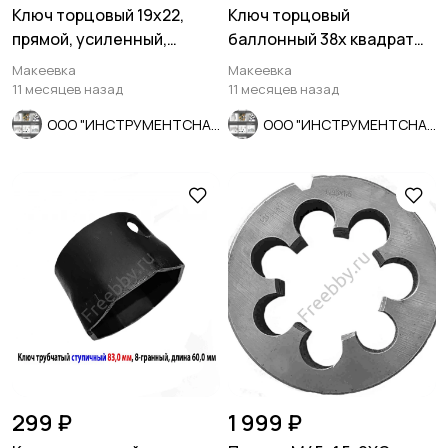
Ключ торцовый 19х22,
Ключ торцовый
прямой, усиленный,
баллонный 38х квадрат
стержневой, КЗСМИ,
22, прямой, для ГАЗ, ЗИЛ,
Макеевка
Макеевка
Россия.
ПАЗ.
11 месяцев назад
11 месяцев назад
ООО "ИНСТРУМЕНТСНАБ"
ООО "ИНСТРУМЕНТСНАБ"
299 ₽
1 999 ₽