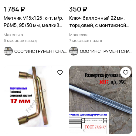
1 784 ₽
350 ₽
Метчик М15х1,25; к-т, м/р,
Ключ баллонный 22 мм,
Р6М5, 95/30 мм, мелкий
торцовый, с монтажной
шаг, ГОСТ 3266-81.
лопаткой, оцинков, СССР.
Макеевка
Макеевка
6 месяцев назад
7 месяцев назад
ООО "ИНСТРУМЕНТСНАБ"
ООО "ИНСТРУМЕНТСНАБ"