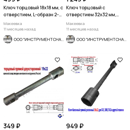
Ключ торцовый 18х18 мм, с
Ключ торцовый с
отверстием, L-образн 2-х
отверстием 32х32 мм,
сторонний, Cr-V.
усил, L-образ, 2-х сторон,
Макеевка
Макеевка
Cr-V.
11 месяцев назад
11 месяцев назад
ООО "ИНСТРУМЕНТСНАБ"
ООО "ИНСТРУМЕНТСНАБ"
349 ₽
949 ₽