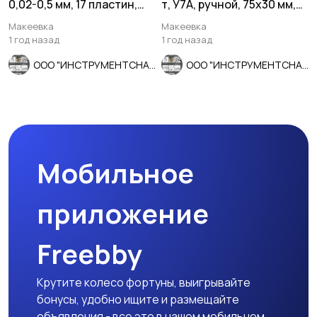
0,02-0,5 мм, 17 пластин,
т, У7А, ручной, 75х30 мм,
Россия.
мелкий шаг, СССР.
Макеевка
Макеевка
1 год назад
1 год назад
ООО "ИНСТРУМЕНТСНАБ"
ООО "ИНСТРУМЕНТСНАБ"
Мобильное
приложение
Freebby
Крутите колесо фортуны, выигрывайте
бонусы, удобно ищите и размещайте
объявления - все это в нашем мобильном