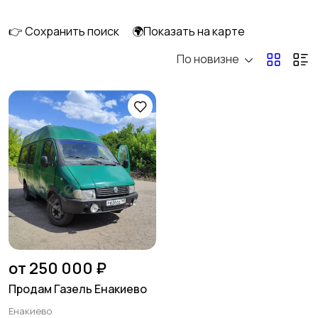
1
👉 Сохранить поиск
🌍Показать на карте
По новизне
Мототехника
Спецтехника
Сельхозтехника
Другой транспорт
Прицепы, дома на
Воздушный
колесах
транспорт
от 250 000 ₽
Продам Газель Енакиево
Енакиево