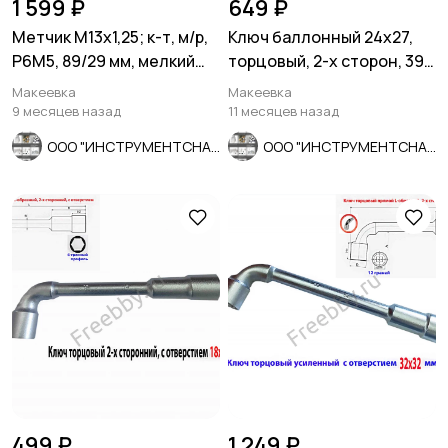
1 599 ₽
649 ₽
Метчик М13х1,25; к-т, м/р,
Ключ баллонный 24х27,
Р6М5, 89/29 мм, мелкий
торцовый, 2-х сторон, 390
шаг, ГОСТ 3266-81
мм, для ГАЗ, КамАЗ.
Макеевка
Макеевка
9 месяцев назад
11 месяцев назад
ООО "ИНСТРУМЕНТСНАБ"
ООО "ИНСТРУМЕНТСНАБ"
499 ₽
1 249 ₽