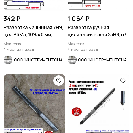
342 ₽
1 064 ₽
Развертка машинная 7Н9,
Развертка ручная
ц/х, Р6М5, 109/40 мм,
цилиндрическая 25Н8, ц/
2363-0068, СССР
х, 9ХС, 231/115 мм, Z8,
Макеевка
Макеевка
СССР.
4 месяца назад
4 месяца назад
ООО "ИНСТРУМЕНТСНАБ"
ООО "ИНСТРУМЕНТСНАБ"