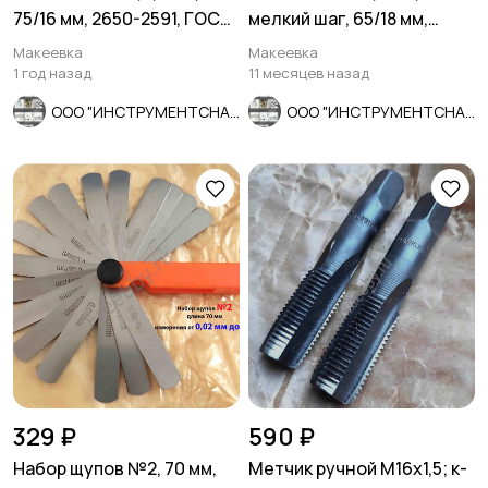
75/16 мм, 2650-2591, ГОСТ
мелкий шаг, 65/18 мм,
7740-71, СССР.
ГОСТ 7740-71, СССР
Макеевка
Макеевка
1 год назад
11 месяцев назад
ООО "ИНСТРУМЕНТСНАБ"
ООО "ИНСТРУМЕНТСНАБ"
329 ₽
590 ₽
Набор щупов №2, 70 мм,
Метчик ручной М16х1,5; к-