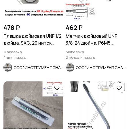
478 ₽
462 ₽
Плашка дюймовая UNF 1/2
Метчик дюймовый UNF
дюйма, 9ХС, 20 ниток,
3/8-24 дюйма, Р6М5,
мелкий шаг, 38/10 мм.
штучный, 24 нитки, 80/34
Макеевка
Макеевка
мм.
4 дня назад
2 недели назад
ООО "ИНСТРУМЕНТСНАБ"
ООО "ИНСТРУМЕНТСНАБ"