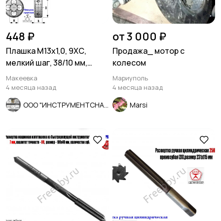
448 ₽
от 3 000 ₽
Плашка М13х1,0, 9ХС,
Продажа_ мотор с
мелкий шаг, 38/10 мм,
колесом
ГОСТ 7740-71.
Макеевка
Мариуполь
4 месяца назад
4 месяца назад
ООО "ИНСТРУМЕНТСНАБ"
Marsi