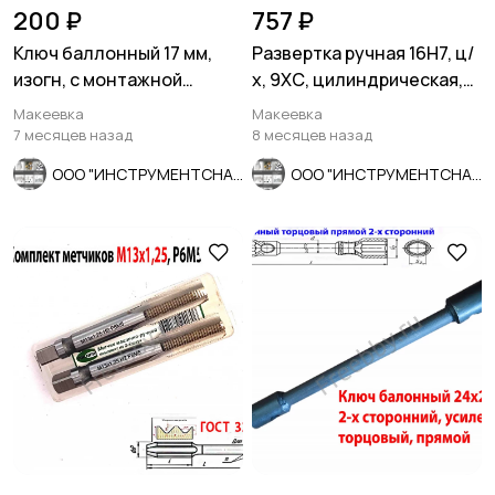
200 ₽
757 ₽
Ключ баллонный 17 мм,
Развертка ручная 16Н7, ц/
изогн, с монтажной
х, 9ХС, цилиндрическая,
лопаткой, оцинкованный,
175/87 мм, 2360-0142.
Макеевка
Макеевка
СССР.
7 месяцев назад
8 месяцев назад
ООО "ИНСТРУМЕНТСНАБ"
ООО "ИНСТРУМЕНТСНАБ"