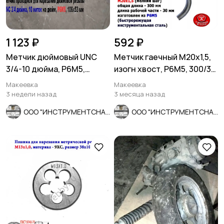
1 123 ₽
592 ₽
Метчик дюймовый UNC
Метчик гаечный М20х1,5,
3/4-10 дюйма, Р6М5,
изогн хвост, Р6М5, 300/30
штучный, 10 ниток, 106/53
мм, мелкий шаг, СССР
Макеевка
Макеевка
мм.
3 недели назад
3 месяца назад
ООО "ИНСТРУМЕНТСНАБ"
ООО "ИНСТРУМЕНТСНАБ"