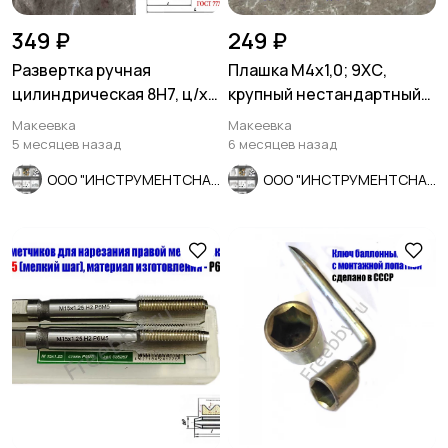
349 ₽
249 ₽
Развертка ручная
Плашка М4х1,0; 9ХС,
цилиндрическая 8Н7, ц/х,
крупный нестандартный
9ХС, Z6, прямозубая,
шаг, 20/5 мм.
Макеевка
Макеевка
115/58.
5 месяцев назад
6 месяцев назад
ООО "ИНСТРУМЕНТСНАБ"
ООО "ИНСТРУМЕНТСНАБ"