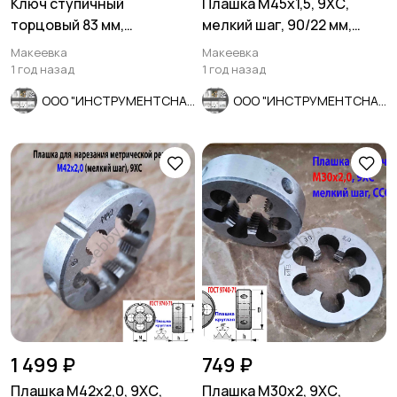
Ключ ступичный
Плашка М45х1,5, 9ХС,
торцовый 83 мм,
мелкий шаг, 90/22 мм,
трубчатый, 8-гранный,
ГОСТ 7740-71, сделано в
Макеевка
Макеевка
длина 60 мм, СССР
ССС
1 год назад
1 год назад
ООО "ИНСТРУМЕНТСНАБ"
ООО "ИНСТРУМЕНТСНАБ"
1 499 ₽
749 ₽
Плашка М42х2,0, 9ХС,
Плашка М30х2, 9ХС,