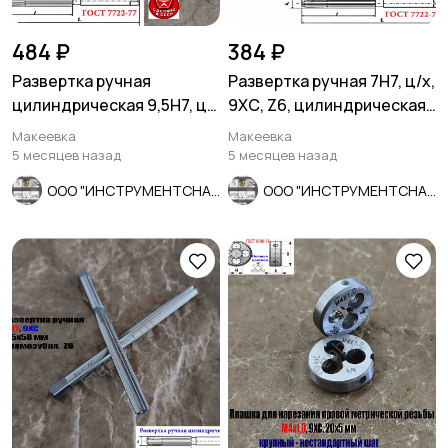
484 ₽
384 ₽
Развертка ручная
Развертка ручная 7Н7, ц/х,
цилиндрическая 9,5Н7, ц/
9ХС, Z6, цилиндрическая,
х, 9ХС, Z6, 124/62 мм,
107/54 мм, СССР.
Макеевка
Макеевка
СССР.
5 месяцев назад
5 месяцев назад
ООО "ИНСТРУМЕНТСНАБ"
ООО "ИНСТРУМЕНТСНАБ"