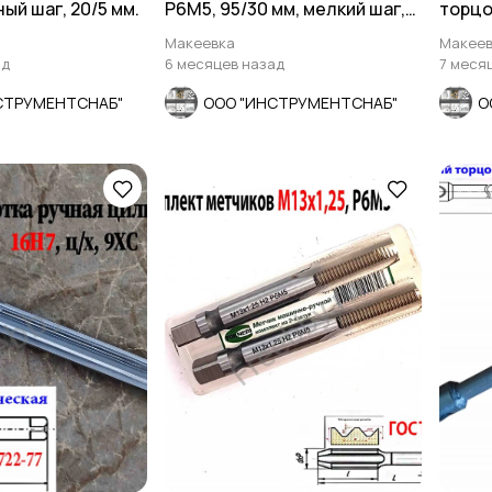
ый шаг, 20/5 мм.
Р6М5, 95/30 мм, мелкий шаг,
торцо
ГОСТ 3266-81.
лопат
Макеевка
Макеев
ад
6 месяцев назад
7 меся
СТРУМЕНТСНАБ"
ООО "ИНСТРУМЕНТСНАБ"
О