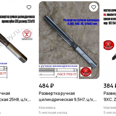
484 ₽
384 
учная
Развертка ручная
Развер
кая 25Н8, ц/х,
цилиндрическая 9,5Н7, ц/х,
9ХС, 
мм, Z8, СССР.
9ХС, Z6, 124/62 мм, СССР.
107/5
Макеевка
Макеев
д
5 месяцев назад
5 меся