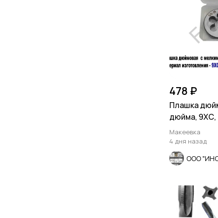
478 ₽
Плашка дюйм
дюйма, 9ХС, 
шаг, 38/10 мм
Макеевка
4 дня назад
ООО "ИН