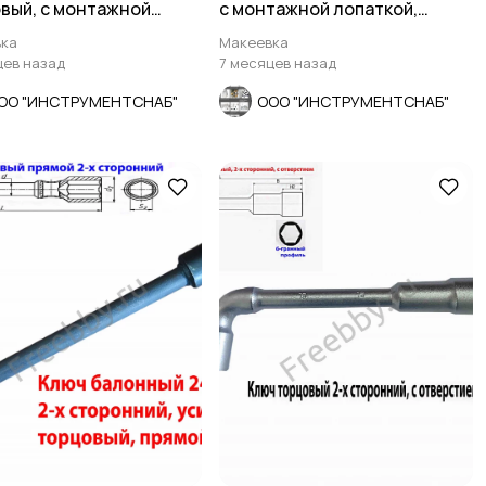
вый, с монтажной
с монтажной лопаткой,
кой, оцинков, СССР.
оцинкованный, СССР.
ка
Макеевка
цев назад
7 месяцев назад
ОО "ИНСТРУМЕНТСНАБ"
ООО "ИНСТРУМЕНТСНАБ"