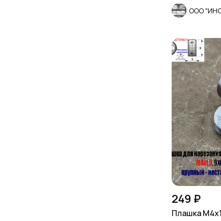
ООО "ИН
249 ₽
Плашка М4х1