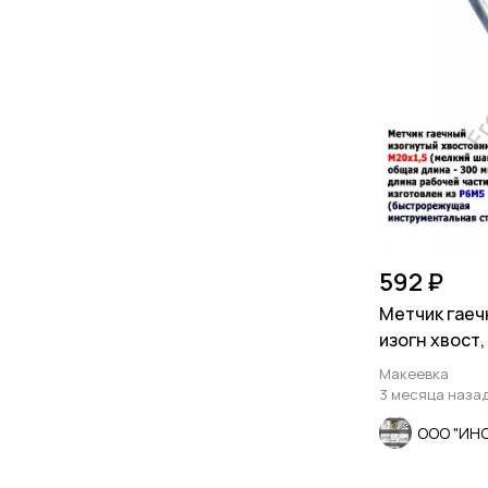
592 ₽
Метчик гаеч
изогн хвост,
мелкий шаг,
Макеевка
3 месяца наза
ООО "ИН