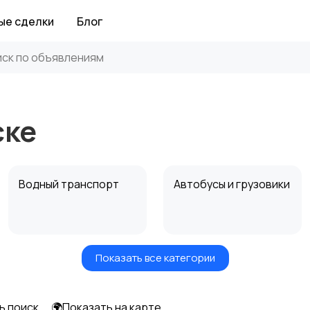
ые сделки
Блог
ске
Водный транспорт
Автобусы и грузовики
Показать все категории
Прицепы, дома на
Воздушный
колесах
транспорт
ь поиск
🌍Показать на карте