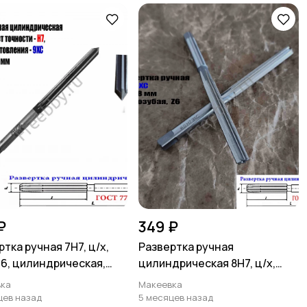
₽
349 ₽
тка ручная 7Н7, ц/х,
Развертка ручная
Z6, цилиндрическая,
цилиндрическая 8Н7, ц/х,
4 мм, СССР.
9ХС, Z6, прямозубая, 115/58.
ка
Макеевка
цев назад
5 месяцев назад