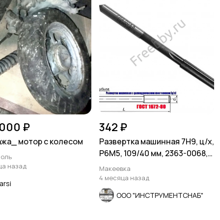
 000 ₽
342 ₽
жа_ мотор с колесом
Развертка машинная 7Н9, ц/х,
Р6М5, 109/40 мм, 2363-0068,
оль
СССР
ца назад
Макеевка
4 месяца назад
arsi
ООО "ИНСТРУМЕНТСНАБ"