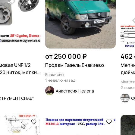
от 250 000 ₽
462 
овая UNF 1/2
Продам Газель Енакиево
Метчи
20 ниток, мелкий
дюйма
Енакиево
.
нитки,
1 неделю назад
Макеев
2 неде
Анастасия Нелепа
СТРУМЕНТСНАБ"
О