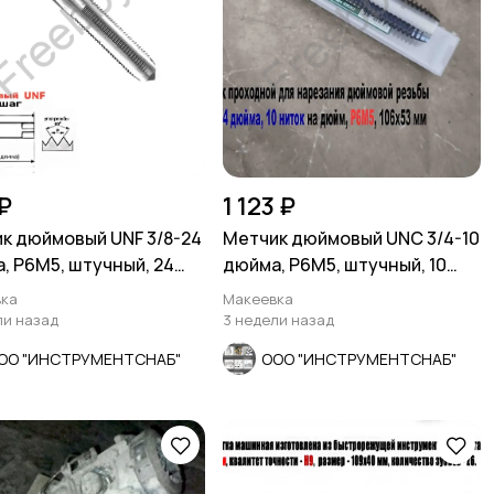
₽
1 123 ₽
к дюймовый UNF 3/8-24
Метчик дюймовый UNC 3/4-10
, Р6М5, штучный, 24
дюйма, Р6М5, штучный, 10
 80/34 мм.
ниток, 106/53 мм.
ка
Макеевка
ли назад
3 недели назад
ОО "ИНСТРУМЕНТСНАБ"
ООО "ИНСТРУМЕНТСНАБ"