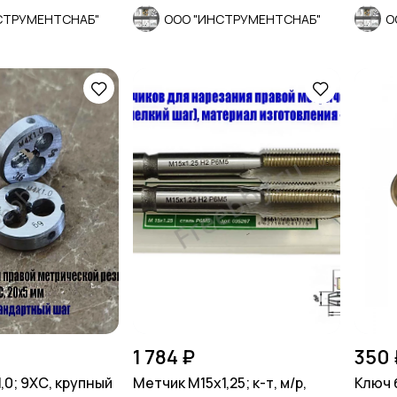
СТРУМЕНТСНАБ"
ООО "ИНСТРУМЕНТСНАБ"
О
1 784 ₽
350 
,0; 9ХС, крупный
Метчик М15х1,25; к-т, м/р,
Ключ 