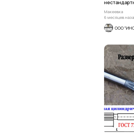
нестандартн
Макеевка
6 месяцев наз
ООО "ИН