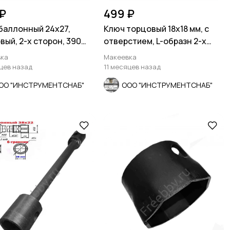
₽
499 ₽
баллонный 24х27,
Ключ торцовый 18х18 мм, с
вый, 2-х сторон, 390
отверстием, L-образн 2-х
я ГАЗ, КамАЗ.
сторонний, Cr-V.
ка
Макеевка
яцев назад
11 месяцев назад
ОО "ИНСТРУМЕНТСНАБ"
ООО "ИНСТРУМЕНТСНАБ"