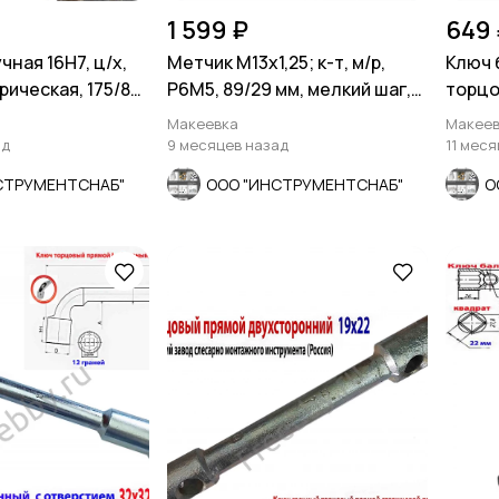
1 599 ₽
649 
чная 16Н7, ц/х,
Метчик М13х1,25; к-т, м/р,
Ключ 
рическая, 175/87
Р6М5, 89/29 мм, мелкий шаг,
торцо
2.
ГОСТ 3266-81
мм, дл
Макеевка
Макеев
ад
9 месяцев назад
11 мес
СТРУМЕНТСНАБ"
ООО "ИНСТРУМЕНТСНАБ"
О