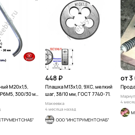
448 ₽
от 3
ный М20х1,5,
Плашка М13х1,0, 9ХС, мелкий
Прода
 Р6М5, 300/30 мм,
шаг, 38/10 мм, ГОСТ 7740-71.
Мариуп
 СССР
4 меся
Макеевка
д
4 месяца назад
M
СТРУМЕНТСНАБ"
ООО "ИНСТРУМЕНТСНАБ"