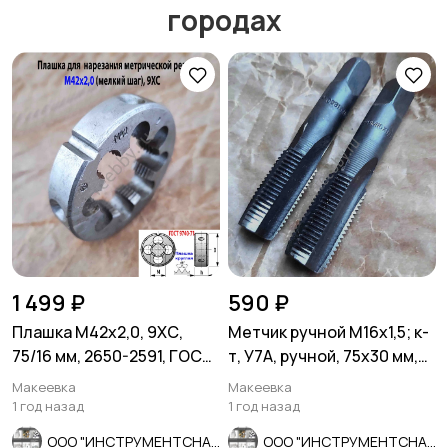
городах
Мотозапчасти
Мотоаксессуары
1 499 ₽
590 ₽
Плашка М42х2,0, 9ХС,
Метчик ручной М16х1,5; к-
75/16 мм, 2650-2591, ГОСТ
т, У7А, ручной, 75х30 мм,
7740-71, СССР.
мелкий шаг, СССР.
Макеевка
Макеевка
1 год назад
1 год назад
ООО "ИНСТРУМЕНТСНАБ"
ООО "ИНСТРУМЕНТСНАБ"