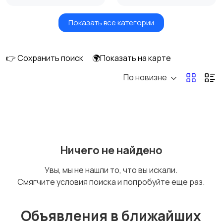
Показать все категории
Масла и автохимия
Автоэлектроника и
GPS
👉 Сохранить поиск
🌍Показать на карте
По новизне
Аксессуары и
Аудио и видео
инструменты
Противоугонные
Багажные системы и
Ничего не найдено
устройства
фаркопы
Увы, мы не нашли то, что вы искали.
Смягчите условия поиска и попробуйте еще раз.
Мотоэкипировка
Другие запчасти
и аксессуары
Объявления в ближайших