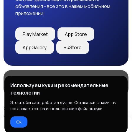
объявления - все это в нашем мобильном
приложении!
Play Market
App Store
AppGallery
RuStore
Магазины
Блог
О нас
Используем куки и рекомендательные
Служба поддержки
технологии
Это чтобы сайт работал лучше. Оставаясь с нами, вы
© 2026 Freebby - Сервис бесплатных объявлений ДНР
соглашаетесь на использование файлов куки.
и ЛНР
Ок
Правила сервиса
Политика конфиденциальности
Домой
Избранное
Добавить
Чат
Профиль