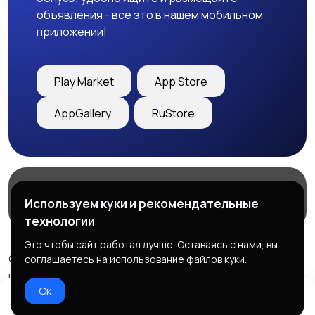
объявления - все это в нашем мобильном
приложении!
Play Market
App Store
AppGallery
RuStore
Магазины
Блог
О нас
Используем куки и рекомендательные
Служба поддержки
технологии
Это чтобы сайт работал лучше. Оставаясь с нами, вы
© 2026 Freebby - Сервис бесплатных объявлений ДНР
соглашаетесь на использование файлов куки.
и ЛНР
Ок
Правила сервиса
Политика конфиденциальности
Домой
Избранное
Добавить
Чат
Профиль