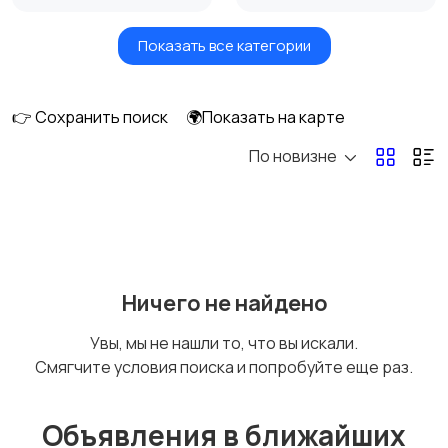
Показать все категории
Масла и автохимия
Автоэлектроника и
GPS
👉 Сохранить поиск
🌍Показать на карте
По новизне
Аксессуары и
Аудио и видео
инструменты
Противоугонные
Багажные системы и
Ничего не найдено
устройства
фаркопы
Увы, мы не нашли то, что вы искали.
Смягчите условия поиска и попробуйте еще раз.
Мотоэкипировка
Другие запчасти
и аксессуары
Объявления в ближайших