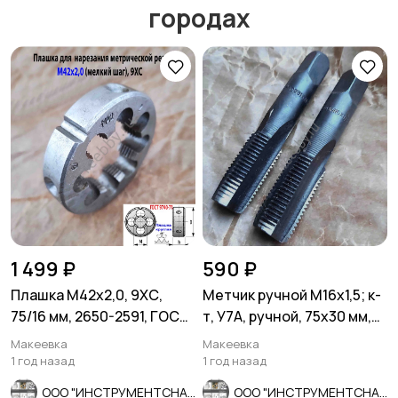
городах
Мотозапчасти
Мотоаксессуары
1 499 ₽
590 ₽
Плашка М42х2,0, 9ХС,
Метчик ручной М16х1,5; к-
75/16 мм, 2650-2591, ГОСТ
т, У7А, ручной, 75х30 мм,
7740-71, СССР.
мелкий шаг, СССР.
Макеевка
Макеевка
1 год назад
1 год назад
ООО "ИНСТРУМЕНТСНАБ"
ООО "ИНСТРУМЕНТСНАБ"