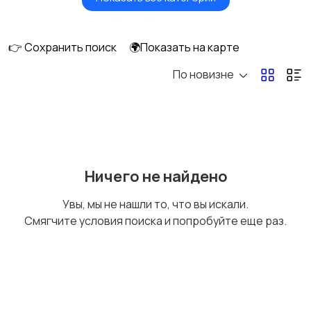
Масла и автохимия
Автоэлектроника и
GPS
👉 Сохранить поиск
🌍Показать на карте
По новизне
Аксессуары и
Аудио и видео
инструменты
Противоугонные
Багажные системы и
Ничего не найдено
устройства
фаркопы
Увы, мы не нашли то, что вы искали.
Смягчите условия поиска и попробуйте еще раз.
Мотоэкипировка
Другие запчасти
и аксессуары